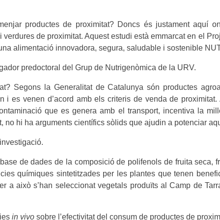
enjar productes de proximitat? Doncs és justament aquí on 
i verdures de proximitat. Aquest estudi està emmarcat en el Projec
una alimentació innovadora, segura, saludable i sostenible N
tigador predoctoral del Grup de Nutrigenòmica de la URV.
at? Segons la Generalitat de Catalunya són productes agroa
n i es venen d’acord amb els criteris de venda de proximitat. 
ntaminació que es genera amb el transport, incentiva la millo
t, no hi ha arguments científics sòlids que ajudin a potenciar a
’investigació.
 base de dades de la composició de polifenols de fruita seca, 
ies químiques sintetitzades per les plantes que tenen beneficis
 Per a això s’han seleccionat vegetals produïts al Camp de Tarra
cies
in vivo
sobre l’efectivitat del consum de productes de proxi