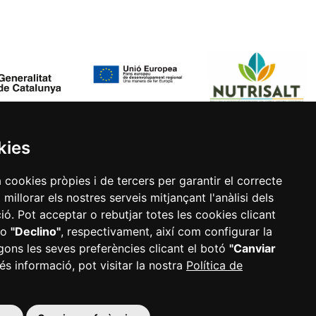
kies
a cookies pròpies i de tercers per garantir el correcte
illorar els nostres serveis mitjançant l'anàlisi dels
ó. Pot acceptar o rebutjar totes les cookies clicant
o
"Declino"
, respectivament, així com configurar la
D
Mapa web
Configurar cookies
gons les seves preferències clicant el botó
"Canviar
és informació, pot visitar la nostra
Política de