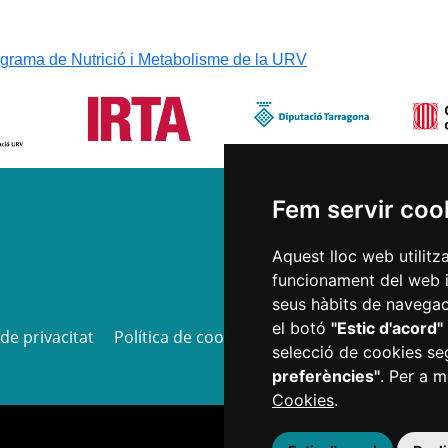
Fem servir coo
Aquest lloc web utilitz
funcionament del web i m
seus hàbits de navegaci
el botó
"Estic d'acord"
 de privacitat
Política de cookies
Informació Bàsica RGP
selecció de cookies se
preferències"
. Per a m
Cookies
.