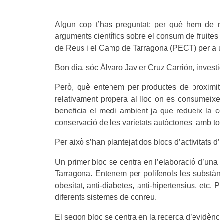
Algun cop t’has preguntat: per què hem de m
arguments científics sobre el consum de fruites 
de Reus i el Camp de Tarragona (PECT) per a 
Bon dia, sóc Álvaro Javier Cruz Carrión, inves
Però, què entenem per productes de proximit
relativament propera al lloc on es consumeixe
beneficia el medi ambient ja que redueix la co
conservació de les varietats autòctones; amb to
Per això s’han plantejat dos blocs d’activitats d
Un primer bloc se centra en l’elaboració d’una
Tarragona. Entenem per polifenols les substànc
obesitat, anti-diabetes, anti-hipertensius, etc.
diferents sistemes de conreu.
El segon bloc se centra en la recerca d’evidèn