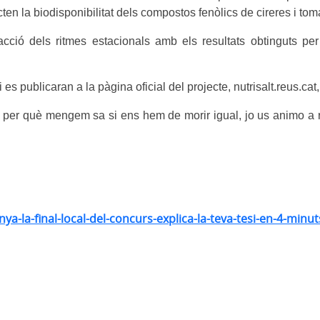
n la biodisponibilitat dels compostos fenòlics de cireres i toma
eracció dels ritmes estacionals amb els resultats obtinguts 
i es publicaran a la pàgina oficial del projecte, nutrisalt.reus.cat
 per què mengem sa si ens hem de morir igual, jo us animo a
nya-la-final-local-del-concurs-explica-la-teva-tesi-en-4-minut