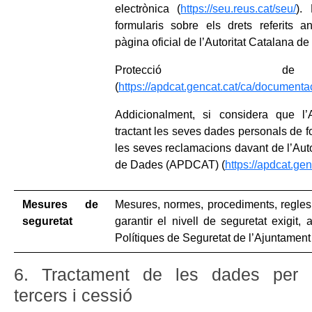
electrònica (
https://seu.reus.cat/seu/
). 
formularis sobre els drets referits an
pàgina oficial de l’Autoritat Catalana de
Protecció 
(
https://apdcat.gencat.cat/ca/documenta
Addicionalment, si considera que l
tractant les seves dades personals de fo
les seves reclamacions davant de l’Auto
de Dades (APDCAT) (
https://apdcat.gen
Mesures de
Mesures, normes, procediments, regles
seguretat
garantir el nivell de seguretat exigit, 
Polítiques de Seguretat de l’Ajuntamen
6. Tractament de les dades per
tercers i cessió