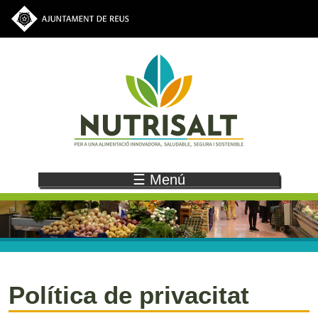
Vés al contingut
☰ Menú
Navegació principal
Política de privacitat