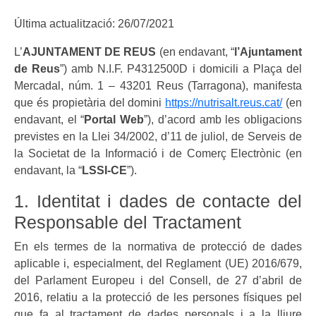
Última actualització: 26/07/2021
L’
AJUNTAMENT DE REUS
(en endavant, “
l’Ajuntament
de Reus
”) amb N.I.F. P4312500D i domicili a Plaça del
Mercadal, núm. 1 – 43201 Reus (Tarragona), manifesta
que és propietària del domini
https://nutrisalt.reus.cat/
(en
endavant, el “
Portal Web
”), d’acord amb les obligacions
previstes en la Llei 34/2002, d’11 de juliol, de Serveis de
la Societat de la Informació i de Comerç Electrònic (en
endavant, la “
LSSI-CE
”).
1. Identitat i dades de contacte del
Responsable del Tractament
En els termes de la normativa de protecció de dades
aplicable i, especialment, del Reglament (UE) 2016/679,
del Parlament Europeu i del Consell, de 27 d’abril de
2016, relatiu a la protecció de les persones físiques pel
que fa al tractament de dades personals i a la lliure