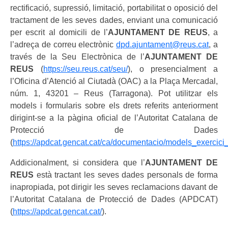
rectificació, supressió, limitació, portabilitat o oposició del
tractament de les seves dades, enviant una comunicació
per escrit al domicili de l’
AJUNTAMENT DE REUS
, a
l’adreça de correu electrònic
dpd.ajuntament@reus.cat
, a
través de la Seu Electrònica de l’
AJUNTAMENT DE
REUS
(
https://seu.reus.cat/seu/
), o presencialment a
l’Oficina d’Atenció al Ciutadà (OAC) a la Plaça Mercadal,
núm. 1, 43201 – Reus (Tarragona). Pot utilitzar els
models i formularis sobre els drets referits anteriorment
dirigint-se a la pàgina oficial de l’Autoritat Catalana de
Protecció de Dades
(
https://apdcat.gencat.cat/ca/documentacio/models_exercici_
Addicionalment, si considera que l’
AJUNTAMENT DE
REUS
està tractant les seves dades personals de forma
inapropiada, pot dirigir les seves reclamacions davant de
l’Autoritat Catalana de Protecció de Dades (APDCAT)
(
https://apdcat.gencat.cat/
).