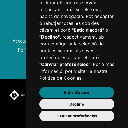
millorar els nostres serveis
mitjançant l'anàlisi dels seus
hàbits de navegació. Pot acceptar
o rebutjar totes les cookies
clicant el botó
"Estic d'acord"
o
"Declino"
, respectivament, així
Accessibilitat
Avís legal
Política de privacitat
com configurar la selecció de
Política de cookies
Informació Bàsica RGPD
cookies segons les seves
preferències clicant el botó
Mapa web
Configurar cookies
"Canviar preferències"
. Per a més
informació, pot visitar la nostra
Política de Cookies
.
Estic d'acord
Plaça del Mercadal ·
Declino
43201 Reus
977 010 010
Canviar preferències
ajuntament@reus.cat
|
reus.cat